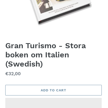
Gran Turismo - Stora
boken om Italien
(Swedish)
Regular
€32,00
price
ADD TO CART