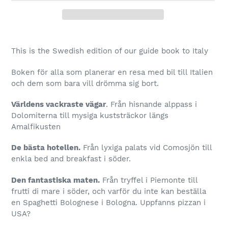
Adding
product
This is the Swedish edition of our guide book to Italy
to
your
Boken för alla som planerar en resa med bil till Italien
cart
och dem som bara vill drömma sig bort.
Världens vackraste vägar
. Från hisnande alppass i
Dolomiterna till mysiga kuststräckor längs
Amalfikusten
De bästa hotellen.
Från lyxiga palats vid Comosjön till
enkla bed and breakfast i söder.
Den fantastiska maten.
Från tryffel i Piemonte till
frutti di mare i söder, och varför du inte kan beställa
en Spaghetti Bolognese i Bologna. Uppfanns pizzan i
USA?